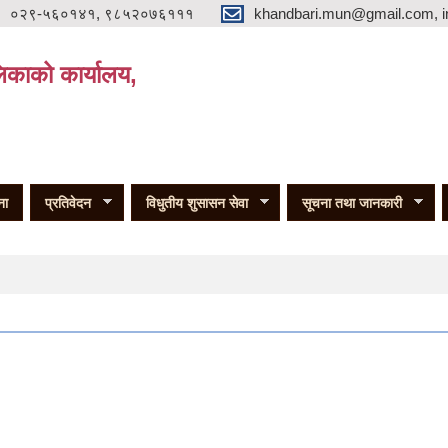
०२९-५६०१४१, ९८५२०७६१११
khandbari.mun@gmail.com, i
िकाको कार्यालय,
ना
प्रतिवेदन
विधुतीय शुसासन सेवा
सूचना तथा जानकारी