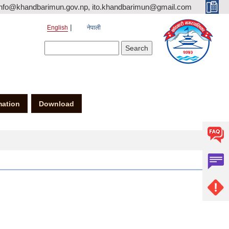
nfo@khandbarimun.gov.np, ito.khandbarimun@gmail.com
English
नेपाली
Search form
Search
mation
Download