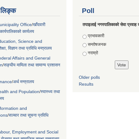
ण लिङ्क
Poll
nicipality Office
/
खाँदवारी
तपाइलाई नगरपालिकाको सेवा प्रवाह क
ार्यपालिकाको कार्यलय
Choices
प्रभावकारी
Education, Science and
सन्तोषजनक
िक्षा, विज्ञान तथा प्रविधि मन्त्रालय
नराम्रो
ederal Affairs and General
on
/
सङ्घीय मामिला तथा सामान्य प्रशासन
Older polls
Finance
/
अर्थ मन्त्रालय
Results
Health and Population
/
स्वास्थ्य तथा
ालय
nformation and
ions
/
सञ्चार तथा सूचना प्रविधि
Labour, Employment and Social
 रोजगार तथा सामाजिक सुरक्षा मन्त्रालय