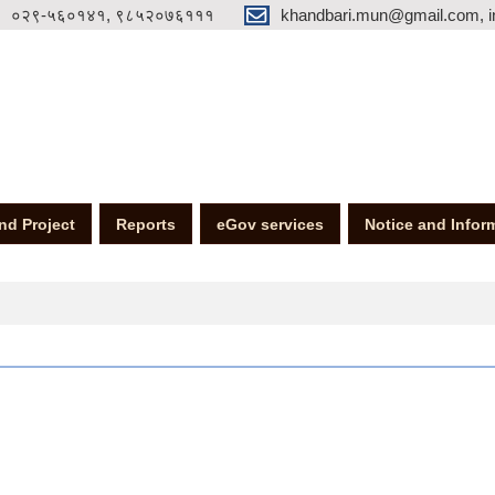
०२९-५६०१४१, ९८५२०७६१११
khandbari.mun@gmail.com, i
nd Project
Reports
eGov services
Notice and Infor