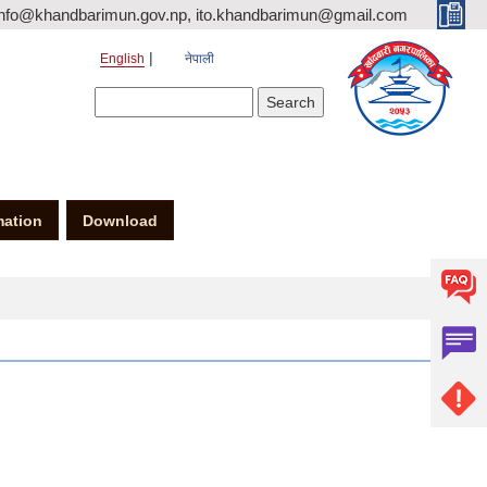
nfo@khandbarimun.gov.np, ito.khandbarimun@gmail.com
English
नेपाली
Search form
Search
mation
Download