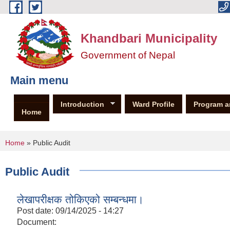
Skip to main content
Khandbari Municipality
Government of Nepal
Main menu
Introduction
Ward Profile
Program a
Home
You are here
Home
» Public Audit
Public Audit
लेखापरीक्षक तोकिएको सम्बन्धमा।
Post date:
09/14/2025 - 14:27
Document: