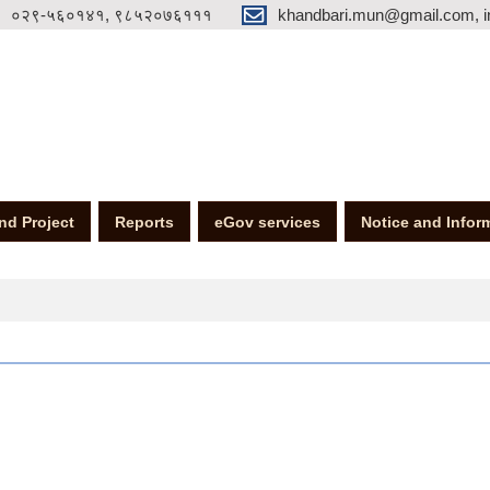
०२९-५६०१४१, ९८५२०७६१११
khandbari.mun@gmail.com, i
nd Project
Reports
eGov services
Notice and Infor