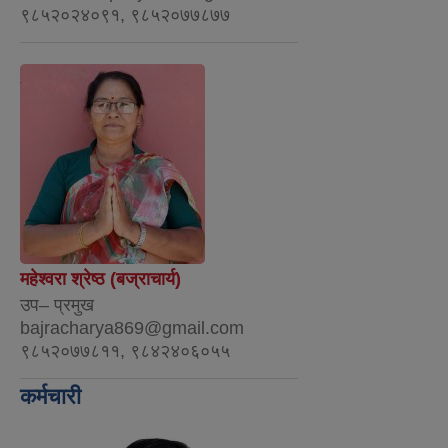
९८५२०२४०९१, ९८५२०७७८७७
महेश्वरा श्रेष्ठ (बज्राचार्य)
उप– प्रमुख
bajracharya869@gmail.com
९८५२०७७८११, ९८४२४०६०५५
कर्मचारी