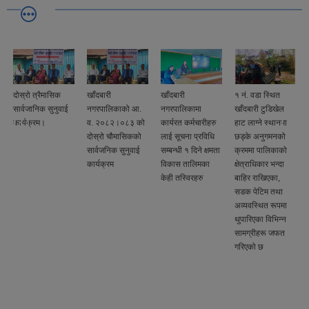
दोस्रो त्रैमासिक
खाँदबारी
खाँदबारी
१ नं. वडा स्थित
सार्वजानिक सुनुवाई
नगरपालिकाको आ.
नगरपालिकामा
खाँदबारी टुडिखेल
े
कार्यक्रम।
व. २०८२।०८३ को
कार्यरत कर्मचारीहरु
हाट लाग्ने स्थानमा
दोस्रो चौमासिकको
लाई सूचना प्रविधि
छड्के अनुगमनको
सार्वजनिक सुनुवाई
सम्बन्धी १ दिने क्षमता
क्रममा पालिकाको
कार्यक्रम
विकास तालिमका
क्षेत्राधिकार भन्दा
केही तस्विरहरु
बाहिर राखिएका,
सडक पेटिम तथा
अव्यवस्थित रूपमा
थुपारिएका विभिन्न
सामग्रीहरू जफत
गरिएको छ