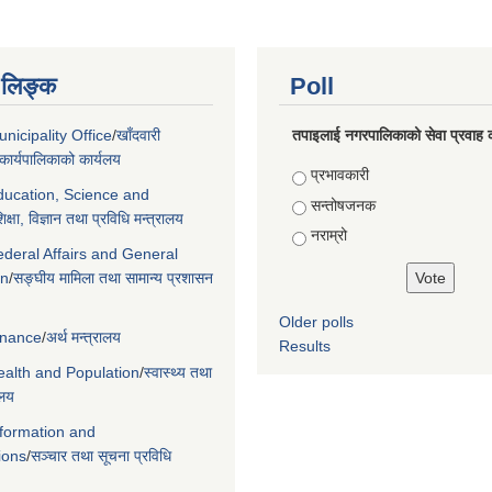
ण लिङ्क
Poll
nicipality Office
/
खाँदवारी
तपाइलाई नगरपालिकाको सेवा प्रवाह क
ार्यपालिकाको कार्यलय
Choices
प्रभावकारी
Education, Science and
सन्तोषजनक
िक्षा, विज्ञान तथा प्रविधि मन्त्रालय
नराम्रो
ederal Affairs and General
on
/
सङ्घीय मामिला तथा सामान्य प्रशासन
Older polls
Finance
/
अर्थ मन्त्रालय
Results
Health and Population
/
स्वास्थ्य तथा
ालय
nformation and
ions
/
सञ्चार तथा सूचना प्रविधि