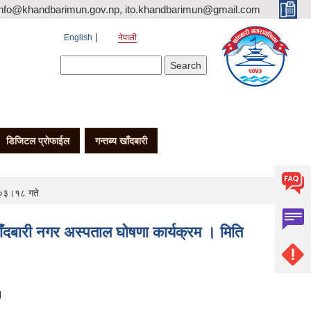
nfo@khandbarimun.gov.np, ito.khandbarimun@gmail.com
English
नेपाली
Search form
Search
डिजिटल प्रोफाईल
गन्तब्य खाँदबारी
२।०३।१८ गते
 खाँदबारी नगर अस्पताल घोषणा कार्यक्रम । मिति
।