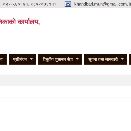
०२९-५६०१४१, ९८५२०७६१११
khandbari.mun@gmail.com, i
िकाको कार्यालय,
ना
प्रतिवेदन
विधुतीय शुसासन सेवा
सूचना तथा जानकारी